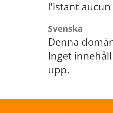
l'istant aucu
Svenska
Denna domän 
Inget innehål
upp.